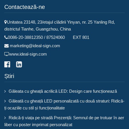
Contactează-ne
Unitatea 23148, 23/etajul clădirii Yinyan, nr. 25 Yanling Rd,
districtul Tianhe, Guangzhou, China
0086-20-38812350 / 87524060 EXT 801
marketing@ideal-sign.com
www.ideal-sign.com
Știri
Găleata cu gheață acrilică LED: Design care funcționează
Găleată cu gheață LED personalizată cu două straturi: Ridică-
ți ocaziile cu stil și funcționalitate
Ridică-ți viața pe stradă Prezență: Semnul de pe trotuar în aer
liber cu poster imprimat personalizat