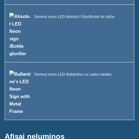
Vitrină A Sticle de Băutură
Semnul neon LED Absolut / Glorificator de sticle
Întrebări frecvente
Știri
Contactează-ne
Semnul neon LED Ballantine cu cadru metalic
Afișaj neluminos