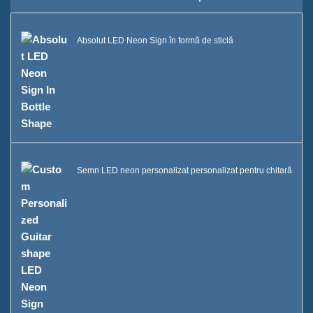
Brandurile pe care le-am servit
Absolut LED Neon Sign în formă de sticlă
Sustenabilitate
Echipa noastră
Catalog
Caz
Semn LED neon personalizat personalizat pentru chitară
Găleată cu gheață cu LED cu
cutie E
Afișaj din rășină în formă D X
Răcitor de gheață cu rulare
Case C
Găleata cu gheață LED Case B