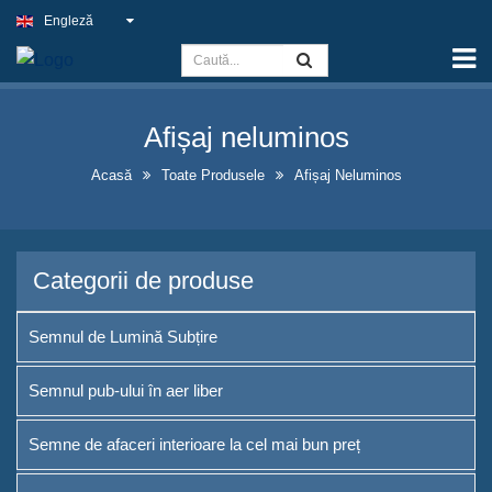
Engleză
Acasă
Capacitate
Afișaj neluminos
Semnul de Lumină Subțire
Acasă
Toate Produsele
Afișaj Neluminos
Semnul pub-ului în aer liber
Semne de afaceri interioare la
cel mai bun preț
Categorii de produse
Soluții optime pentru semne
neon false
Semnul de Lumină Subțire
Design atrăgător al vitrinelor de
Semnul pub-ului în aer liber
sticle de alcool
Semne de afaceri interioare la cel mai bun preț
Panouri de tablă cu cadru în
formă de A de vânzare