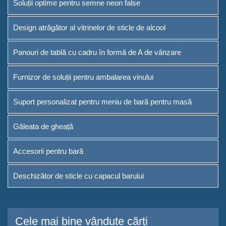
Soluții optime pentru semne neon false
Furnizor de soluții pentru
Design atrăgător al vitrinelor de sticle de alcool
ambalarea vinului
Panouri de tablă cu cadru în formă de A de vânzare
Suport personalizat pentru
meniu de bară pentru masă
Furnizor de soluții pentru ambalarea vinului
Găleata de gheață
Suport personalizat pentru meniu de bară pentru masă
Accesorii pentru bară
Găleata de gheață
Deschizător de sticle cu
capacul barului
Accesorii pentru bară
Despre
Deschizător de sticle cu capacul barului
Cine suntem noi
Serviciu
Cele mai bine vândute cărți