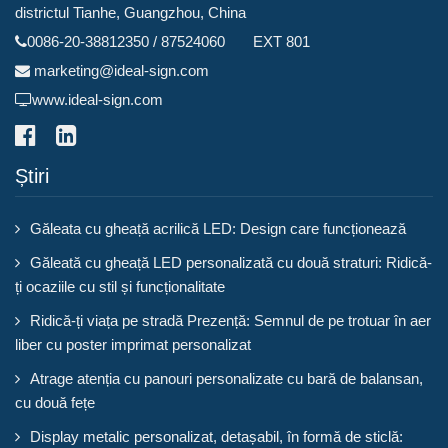
districtul Tianhe, Guangzhou, China
0086-20-38812350 / 87524060 EXT 801
marketing@ideal-sign.com
www.ideal-sign.com
Știri
Găleata cu gheață acrilică LED: Design care funcționează
Găleată cu gheață LED personalizată cu două straturi: Ridică-
ți ocaziile cu stil și funcționalitate
Ridică-ți viața pe stradă Prezență: Semnul de pe trotuar în aer
liber cu poster imprimat personalizat
Atrage atenția cu panouri personalizate cu bară de balansan,
cu două fețe
Display metalic personalizat, detașabil, în formă de sticlă: