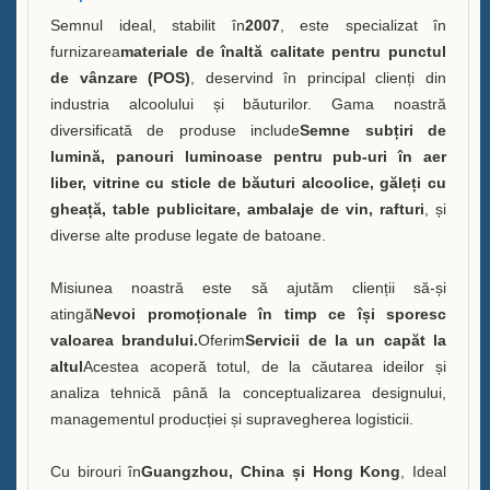
Semnul ideal, stabilit în
2007
, este specializat în
Vitrină A Sticle de Băutură
furnizarea
materiale de înaltă calitate pentru punctul
de vânzare (POS)
, deservind în principal clienți din
Întrebări frecvente
industria alcoolului și băuturilor. Gama noastră
Știri
diversificată de produse include
Semne subțiri de
lumină, panouri luminoase pentru pub-uri în aer
Contactează-ne
liber, vitrine cu sticle de băuturi alcoolice, găleți cu
gheață, table publicitare, ambalaje de vin, rafturi
, și
diverse alte produse legate de batoane.
Misiunea noastră este să ajutăm clienții să-și
atingă
Nevoi promoționale în timp ce își sporesc
valoarea brandului.
Oferim
Servicii de la un capăt la
altul
Acestea acoperă totul, de la căutarea ideilor și
analiza tehnică până la conceptualizarea designului,
managementul producției și supravegherea logisticii.
Cu birouri în
Guangzhou, China și Hong Kong
, Ideal