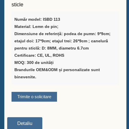
sticle
Furnizor de soluții pentru
ambalarea vinului
Număr model: ISBD 113
Material: Lemn de pin;
Suport personalizat pentru
Dimensiune de referință: podea de pumn: 9*9cm;
meniu de bară pentru masă
etajul doi: 17*9cm; etajul trei: 26*9cm ; canelură
pentru sticlă: D: 8MM, diametru 6.7cm
Găleata de gheață
Certificare: CE, UL, ROHS
MOQ: 300 de unități
Accesorii pentru bară
Brandurile OEM&ODM și personalizate sunt
Deschizător de sticle cu
binevenite.
capacul barului
Trimite o solicitare
Despre
Cine suntem noi
Serviciu
Detaliu