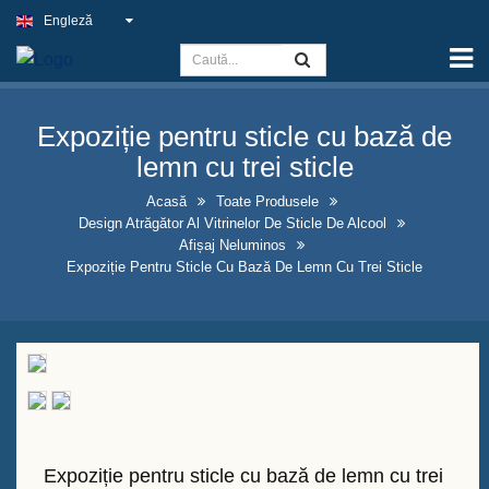
Engleză
Acasă
Capacitate
Expoziție pentru sticle cu bază de
Semnul de Lumină Subțire
lemn cu trei sticle
Semnul pub-ului în aer liber
Acasă
Toate Produsele
Design Atrăgător Al Vitrinelor De Sticle De Alcool
Semne de afaceri interioare la
Afișaj Neluminos
cel mai bun preț
Expoziție Pentru Sticle Cu Bază De Lemn Cu Trei Sticle
Soluții optime pentru semne
neon false
Design atrăgător al vitrinelor de
sticle de alcool
Panouri de tablă cu cadru în
Expoziție pentru sticle cu bază de lemn cu trei
formă de A de vânzare