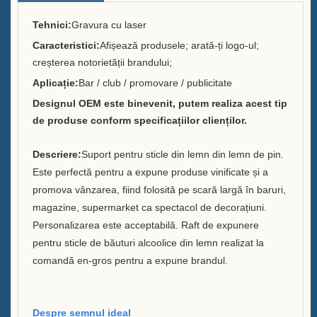
Brandurile pe care le-am servit
Tehnici:
Gravura cu laser
Caracteristici:
Afișează produsele; arată-ți logo-ul;
Sustenabilitate
creșterea notorietății brandului;
Echipa noastră
Aplicație:
Bar / club / promovare / publicitate
Designul OEM este binevenit, putem realiza acest tip
Catalog
de produse conform specificațiilor clienților.
Caz
Descriere:
Suport pentru sticle din lemn din lemn de pin.
Este perfectă pentru a expune produse vinificate și a
Găleată cu gheață cu LED cu
promova vânzarea, fiind folosită pe scară largă în baruri,
cutie E
magazine, supermarket ca spectacol de decorațiuni.
Afișaj din rășină în formă D X
Personalizarea este acceptabilă. Raft de expunere
pentru sticle de băuturi alcoolice din lemn realizat la
Răcitor de gheață cu rulare
comandă en-gros pentru a expune brandul.
Case C
Găleata cu gheață LED Case B
Despre semnul ideal