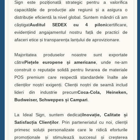
Sign este poziționată strategic pentru a valorifica
capacitățile de producție ale regiunii și a asigura o
distribuție eficientă la nivel global. Suntem mândri că am
câștigat
Auditul SEDEX cu 4 piloni
certificare,
evidențiind angajamentul nostru față de practici de
afaceri etice și transparența lanțului de aprovizionare.
Majoritatea produselor noastre sunt exportate
către
Piețele europene și americane
, unde ne-am
construit o reputație solidă pentru livrarea de materiale
POS premium care respectă standardele înalte ale
clienților noștri exigenți. Clienții noștri de seamă includ
lideri din industrie precum
Coca-Cola, Heineken,
Budweiser, Schweppes și Campari
.
La Ideal Sign, suntem dedicați
Inovație, Calitate și
Satisfacția Clienților
. Prin parteneriatul cu noi, clienții
primesc soluții personalizate care le ridică eforturile
promoționale și stimulează succesul și creșterea