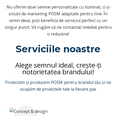
Nu oferim doar semne personalizate cu iluminat, ci și
Panouri de tablă cu cadru
soluții de marketing POSM adaptate pentru tine. În
în formă de A de vânzare
semn ideal, poți beneficia de serviciul perfect cu un
singur punct. Vă rugăm să ne contactați imediat pentru
Furnizor de soluții pentru
o reducere!
ambalarea vinului
Serviciile noastre
Suport personalizat
pentru meniu de bară
pentru masă
Alege semnul ideal, crește-ți
notorietatea brandului!
Găleata de gheață
Proiectăm și producem POSM pentru brandul tău și ne
Accesorii pentru bară
ocupăm de proiectele tale la fiecare pas
Deschizător de sticle cu
capacul barului