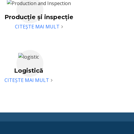
Afișaj din rășină în formă D
Producție și inspecție
X
CITEȘTE MAI MULT
Răcitor de gheață cu rulare
Case C
Găleata cu gheață LED
Case B
Logistică
Vitrină A Sticle de Băutură
CITEȘTE MAI MULT
Întrebări frecvente
Știri
Contactează-ne