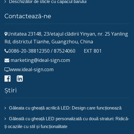
Deschizător de sticle cu capacul barului
Contactează-ne
Unitatea 23148, 23/etajul clădirii Yinyan, nr. 25 Yanling
Rd, districtul Tianhe, Guangzhou, China
0086-20-38812350 / 87524060 EXT 801
marketing@ideal-sign.com
www.ideal-sign.com
Știri
Găleata cu gheață acrilică LED: Design care funcționează
Găleată cu gheață LED personalizată cu două straturi: Ridică-
ți ocaziile cu stil și funcționalitate