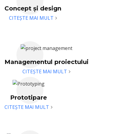
Despre
Concept și design
Cine suntem noi
CITEȘTE MAI MULT
Serviciu
Brandurile pe care le-am
servit
Managementul proiectului
Sustenabilitate
CITEȘTE MAI MULT
Echipa noastră
Catalog
Prototipare
CITEȘTE MAI MULT
Caz
Găleată cu gheață cu LED
cu cutie E