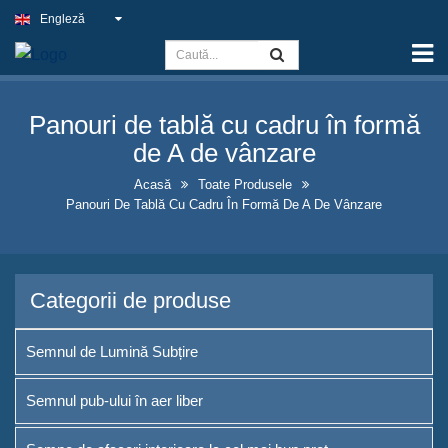
Engleză
Acasă
Capacitate
Panouri de tablă cu cadru în formă
Semnul de Lumină Subțire
de A de vânzare
Semnul pub-ului în aer liber
Acasă
Toate Produsele
Panouri De Tablă Cu Cadru În Formă De A De Vânzare
Semne de afaceri interioare la
cel mai bun preț
Soluții optime pentru semne
Categorii de produse
neon false
Design atrăgător al vitrinelor de
Semnul de Lumină Subțire
sticle de alcool
Semnul pub-ului în aer liber
Panouri de tablă cu cadru în
formă de A de vânzare