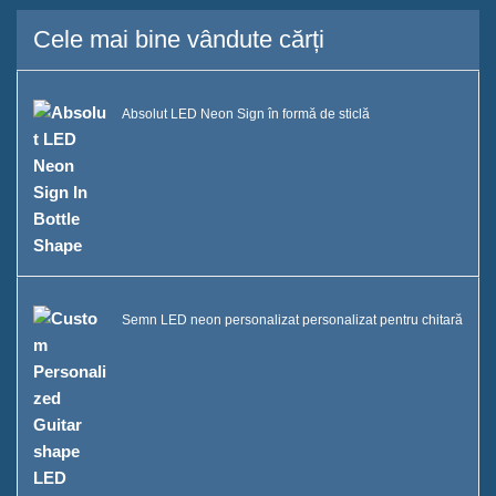
Brandurile pe care le-am servit
Cele mai bine vândute cărți
Sustenabilitate
Absolut LED Neon Sign în formă de sticlă
Echipa noastră
Catalog
Caz
Găleată cu gheață cu LED cu
cutie E
Semn LED neon personalizat personalizat pentru chitară
Afișaj din rășină în formă D X
Răcitor de gheață cu rulare
Case C
Găleata cu gheață LED Case B