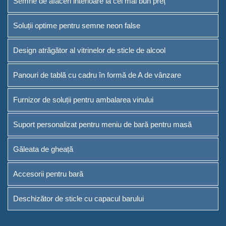
Semne de afaceri interioare la cel mai bun preț
Furnizor de soluții pentru
Soluții optime pentru semne neon false
ambalarea vinului
Design atrăgător al vitrinelor de sticle de alcool
Suport personalizat pentru
meniu de bară pentru masă
Panouri de tablă cu cadru în formă de A de vânzare
Găleata de gheață
Furnizor de soluții pentru ambalarea vinului
Accesorii pentru bară
Suport personalizat pentru meniu de bară pentru masă
Deschizător de sticle cu
capacul barului
Găleata de gheață
Despre
Accesorii pentru bară
Cine suntem noi
Deschizător de sticle cu capacul barului
Serviciu