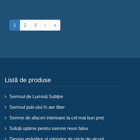
1
2
3
›
»
Listă de produse
Semnul de Lumină Subțire
Semnul pub-ului în aer liber
Semne de afaceri interioare la cel mai bun preț
Soluții optime pentru semne neon false
Design atrăgător al vitrinelor de sticle de alcool