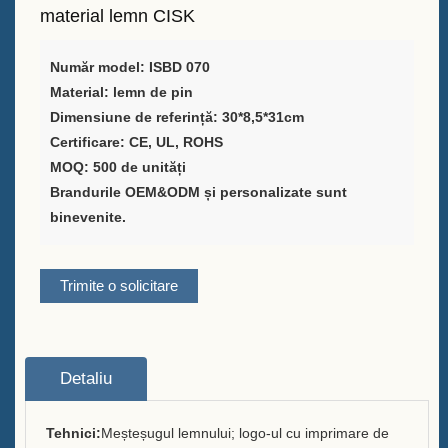
material lemn CISK
Furnizor de soluții pentru
ambalarea vinului
Număr model: ISBD 070
Material: lemn de pin
Suport personalizat pentru
Dimensiune de referință: 30*8,5*31cm
meniu de bară pentru masă
Certificare: CE, UL, ROHS
MOQ: 500 de unități
Găleata de gheață
Brandurile OEM&ODM și personalizate sunt
binevenite.
Accesorii pentru bară
Deschizător de sticle cu
Trimite o solicitare
capacul barului
Despre
Detaliu
Cine suntem noi
Serviciu
Tehnici:
Meșteșugul lemnului; logo-ul cu imprimare de