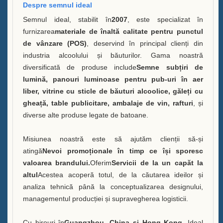
Despre semnul ideal
Vitrină A Sticle de Băutură
Semnul ideal, stabilit în
2007
, este specializat în
furnizarea
materiale de înaltă calitate pentru punctul
Întrebări frecvente
de vânzare (POS)
, deservind în principal clienți din
industria alcoolului și băuturilor. Gama noastră
Știri
diversificată de produse include
Semne subțiri de
lumină, panouri luminoase pentru pub-uri în aer
Contactează-ne
liber, vitrine cu sticle de băuturi alcoolice, găleți cu
gheață, table publicitare, ambalaje de vin, rafturi
, și
diverse alte produse legate de batoane.
Misiunea noastră este să ajutăm clienții să-și
atingă
Nevoi promoționale în timp ce își sporesc
valoarea brandului.
Oferim
Servicii de la un capăt la
altul
Acestea acoperă totul, de la căutarea ideilor și
analiza tehnică până la conceptualizarea designului,
managementul producției și supravegherea logisticii.
Cu birouri în
Guangzhou, China și Hong Kong
, Ideal