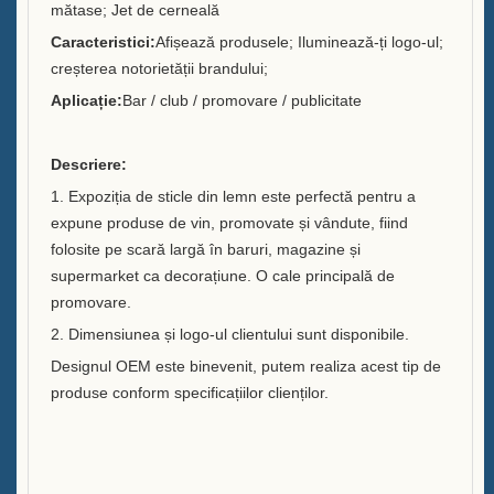
mătase; Jet de cerneală
Brandurile pe care le-am servit
Caracteristici:
Afișează produsele; Iluminează-ți logo-ul;
creșterea notorietății brandului;
Sustenabilitate
Aplicație:
Bar / club / promovare / publicitate
Echipa noastră
Descriere:
Catalog
1. Expoziția de sticle din lemn este perfectă pentru a
expune produse de vin, promovate și vândute, fiind
Caz
folosite pe scară largă în baruri, magazine și
Găleată cu gheață cu LED cu
supermarket ca decorațiune. O cale principală de
cutie E
promovare.
2. Dimensiunea și logo-ul clientului sunt disponibile.
Afișaj din rășină în formă D X
Designul OEM este binevenit, putem realiza acest tip de
produse conform specificațiilor clienților.
Răcitor de gheață cu rulare
Case C
Găleata cu gheață LED Case B