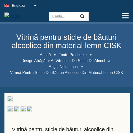
Engleză
Acasă
Capacitate
Vitrină pentru sticle de băuturi
Semnul de Lumină Subțire
alcoolice din material lemn CISK
Semnul pub-ului în aer liber
Acasă
Toate Produsele
Design Atrăgător Al Vitrinelor De Sticle De Alcool
Semne de afaceri interioare la
Afișaj Neluminos
cel mai bun preț
Vitrină Pentru Sticle De Băuturi Alcoolice Din Material Lemn CISK
Soluții optime pentru semne
neon false
Design atrăgător al vitrinelor de
sticle de alcool
Panouri de tablă cu cadru în
Vitrină pentru sticle de băuturi alcoolice din
formă de A de vânzare