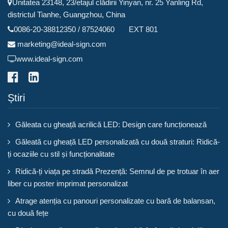
Unitatea 23148, 23/etajul clădirii Yinyan, nr. 25 Yanling Rd,
districtul Tianhe, Guangzhou, China
0086-20-38812350 / 87524060 EXT 801
marketing@ideal-sign.com
www.ideal-sign.com
Știri
Găleata cu gheață acrilică LED: Design care funcționează
Găleată cu gheață LED personalizată cu două straturi: Ridică-
ți ocaziile cu stil și funcționalitate
Ridică-ți viața pe stradă Prezență: Semnul de pe trotuar în aer
liber cu poster imprimat personalizat
Atrage atenția cu panouri personalizate cu bară de balansan,
cu două fețe