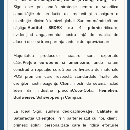
Sign este poziționată strategic pentru a valorifica
capacitățile de producție ale regiunii și a asigura o
distribuție eficientă la nivel global. Suntem mândri că am
câștigat
Auditul SEDEX cu 4 piloni
certificare,
evidențiind angajamentul nostru față de practici de
afaceri etice și transparența lanțului de aprovizionare.
Majoritatea produselor noastre sunt exportate
către
Piețele europene și americane
, unde ne-am
construit o reputație solidă pentru livrarea de materiale
POS premium care respectă standardele înalte ale
clienților noștri exigenți. Clienții noștri de seamă includ
lideri din industrie precum
Coca-Cola, Heineken,
Budweiser, Schweppes și Campari
.
La Ideal Sign, suntem dedicați
Inovație, Calitate și
Satisfacția Clienților
. Prin parteneriatul cu noi, clienții
primesc soluții personalizate care le ridică eforturile