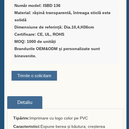
Număr model: ISBD 136
Furnizor de soluții pentru
Material: rășină transparentă, întreaga sticlă este
ambalarea vinului
solidă
Dimensiune de referință: Dia.10,4,H36cm
Suport personalizat pentru
Certificare: CE, UL, ROHS
meniu de bară pentru masă
MOQ: 1000 de unități
Brandurile OEM&ODM și personalizate sunt
Găleata de gheață
binevenite.
Accesorii pentru bară
Trimite o solicitare
Deschizător de sticle cu
capacul barului
Despre
Detaliu
Cine suntem noi
Tipărire:
Imprimare cu logo color pe PVC
Serviciu
Caracteristici:
Expune berea și băutura; creșterea