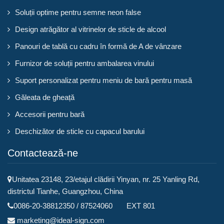
Soluții optime pentru semne neon false
Design atrăgător al vitrinelor de sticle de alcool
Panouri de tablă cu cadru în formă de A de vânzare
Furnizor de soluții pentru ambalarea vinului
Suport personalizat pentru meniu de bară pentru masă
Găleata de gheață
Accesorii pentru bară
Deschizător de sticle cu capacul barului
Contactează-ne
Unitatea 23148, 23/etajul clădirii Yinyan, nr. 25 Yanling Rd,
districtul Tianhe, Guangzhou, China
0086-20-38812350 / 87524060 EXT 801
marketing@ideal-sign.com