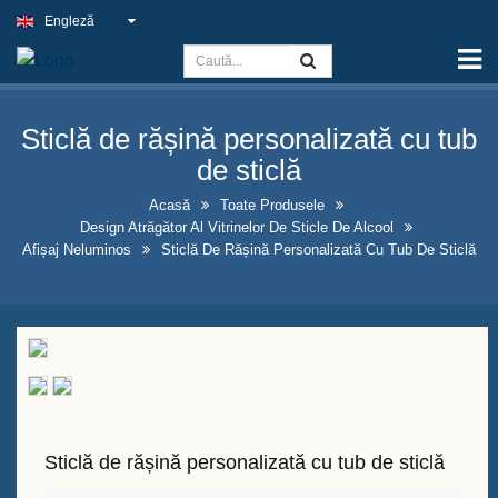
Engleză
Acasă
Capacitate
Sticlă de rășină personalizată cu tub
Semnul de Lumină Subțire
de sticlă
Semnul pub-ului în aer liber
Acasă
Toate Produsele
Design Atrăgător Al Vitrinelor De Sticle De Alcool
Semne de afaceri interioare la
Afișaj Neluminos
Sticlă De Rășină Personalizată Cu Tub De Sticlă
cel mai bun preț
Soluții optime pentru semne
neon false
Design atrăgător al vitrinelor de
sticle de alcool
Sticlă de rășină personalizată cu tub de sticlă
Panouri de tablă cu cadru în
formă de A de vânzare