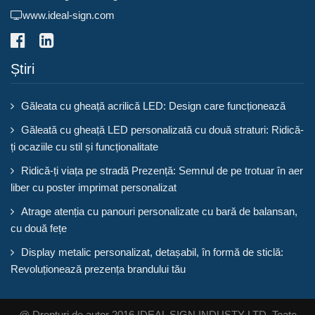
www.ideal-sign.com
Știri
Găleata cu gheață acrilică LED: Design care funcționează
Găleată cu gheață LED personalizată cu două straturi: Ridică-
ți ocaziile cu stil și funcționalitate
Ridică-ți viața pe stradă Prezență: Semnul de pe trotuar în aer
liber cu poster imprimat personalizat
Atrage atenția cu panouri personalizate cu bară de balansan,
cu două fețe
Display metalic personalizat, detașabil, în formă de sticlă:
Revoluționează prezența brandului tău
@ Drepturi de autor 2016 IDEAL SIGN INDUSTY LTD. Toate