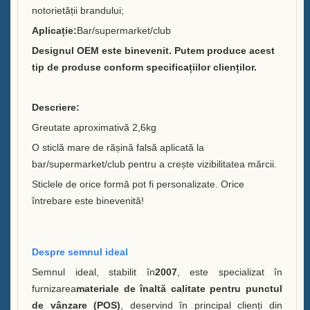
notorietății brandului;
Brandurile pe care le-am servit
Aplicație:
Bar/supermarket/club
Sustenabilitate
Designul OEM este binevenit. Putem produce acest
tip de produse conform specificațiilor clienților.
Echipa noastră
Descriere:
Catalog
Greutate aproximativă 2,6kg
Caz
O sticlă mare de rășină falsă aplicată la
bar/supermarket/club pentru a crește vizibilitatea mărcii.
Găleată cu gheață cu LED cu
Sticlele de orice formă pot fi personalizate. Orice
cutie E
întrebare este binevenită!
Afișaj din rășină în formă D X
Răcitor de gheață cu rulare
Despre semnul ideal
Case C
Semnul ideal, stabilit în
2007
, este specializat în
furnizarea
materiale de înaltă calitate pentru punctul
Găleata cu gheață LED Case B
de vânzare (POS)
, deservind în principal clienți din