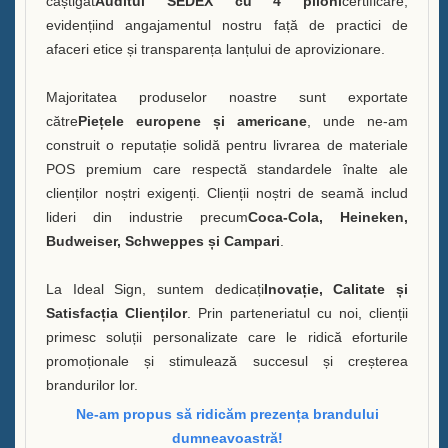
câștigat
Auditul SEDEX cu 4 piloni
certificare,
evidențiind angajamentul nostru față de practici de
afaceri etice și transparența lanțului de aprovizionare.
Majoritatea produselor noastre sunt exportate
către
Piețele europene și americane
, unde ne-am
construit o reputație solidă pentru livrarea de materiale
POS premium care respectă standardele înalte ale
clienților noștri exigenți. Clienții noștri de seamă includ
lideri din industrie precum
Coca-Cola, Heineken,
Budweiser, Schweppes și Campari
.
La Ideal Sign, suntem dedicați
Inovație, Calitate și
Satisfacția Clienților
. Prin parteneriatul cu noi, clienții
primesc soluții personalizate care le ridică eforturile
promoționale și stimulează succesul și creșterea
brandurilor lor.
Ne-am propus să ridicăm prezența brandului
dumneavoastră!