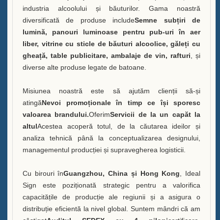
industria alcoolului și băuturilor. Gama noastră
Vitrină A Sticle de Băutură
diversificată de produse include
Semne subțiri de
lumină, panouri luminoase pentru pub-uri în aer
Întrebări frecvente
liber, vitrine cu sticle de băuturi alcoolice, găleți cu
gheață, table publicitare, ambalaje de vin, rafturi
, și
Știri
diverse alte produse legate de batoane.
Contactează-ne
Misiunea noastră este să ajutăm clienții să-și
atingă
Nevoi promoționale în timp ce își sporesc
valoarea brandului.
Oferim
Servicii de la un capăt la
altul
Acestea acoperă totul, de la căutarea ideilor și
analiza tehnică până la conceptualizarea designului,
managementul producției și supravegherea logisticii.
Cu birouri în
Guangzhou, China și Hong Kong
, Ideal
Sign este poziționată strategic pentru a valorifica
capacitățile de producție ale regiunii și a asigura o
distribuție eficientă la nivel global. Suntem mândri că am