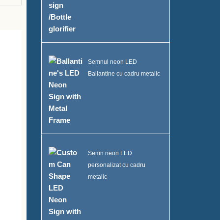
Semnul neon LED
Ballantine cu cadru metalic
Semn neon LED
personalizat cu cadru
metalic