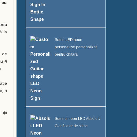
i cu
rea
ă la
Semn LED neon
personalizat personalizat
e de
pentru chitară
u 4
e.
ație
ștri
uții
Semnul neon LED Absolut /
Glorificator de sticle