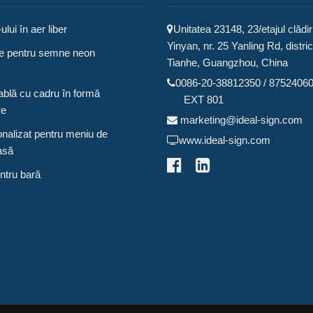
lui în aer liber
Unitatea 23148, 23/etajul clădiri
Yinyan, nr. 25 Yanling Rd, distric
ime pentru semne neon
Tianhe, Guangzhou, China
0086-20-38812350 / 8752406
ablă cu cadru în formă
EXT 801
re
marketing@ideal-sign.com
nalizat pentru meniu de
www.ideal-sign.com
asă
ntru bară