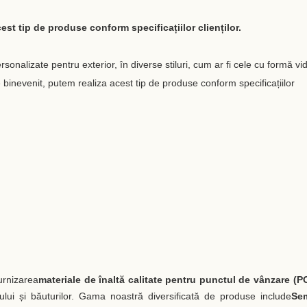
st tip de produse conform specificațiilor clienților.
alizate pentru exterior, în diverse stiluri, cum ar fi cele cu formă vid
inevenit, putem realiza acest tip de produse conform specificațiilor
furnizarea
materiale de înaltă calitate pentru punctul de vânzare (P
olului și băuturilor. Gama noastră diversificată de produse include
Se