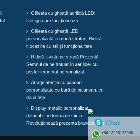
i
Găleata cu gheață acrilică LED:
tul
Design care funcționează
Găleată cu gheață LED
0
personalizată cu două straturi: Ridică-
ți ocaziile cu stil și funcționalitate
Ridică-ți viața pe stradă Prezență:
Semnul de pe trotuar în aer liber cu
poster imprimat personalizat
Atrage atenția cu panouri
personalizate cu bară de balansan, cu
două fețe
Display metalic personalizat,
detașabil, în formă de sticlă:
Revoluționează prezența brandului tău
+86 13925126058