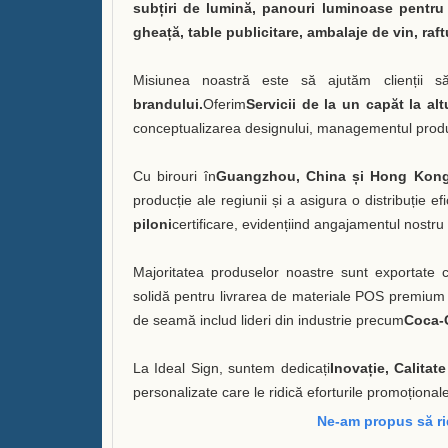
subțiri de lumină, panouri luminoase pentru pu
gheață, table publicitare, ambalaje de vin, raft
Misiunea noastră este să ajutăm clienții să
brandului.
Oferim
Servicii de la un capăt la alt
conceptualizarea designului, managementul producț
Cu birouri în
Guangzhou, China și Hong Kon
producție ale regiunii și a asigura o distribuție 
piloni
certificare, evidențiind angajamentul nostru 
Majoritatea produselor noastre sunt exportate c
solidă pentru livrarea de materiale POS premium car
de seamă includ lideri din industrie precum
Coca-
La Ideal Sign, suntem dedicați
Inovație, Calitate
personalizate care le ridică eforturile promoționale
Ne-am propus să r