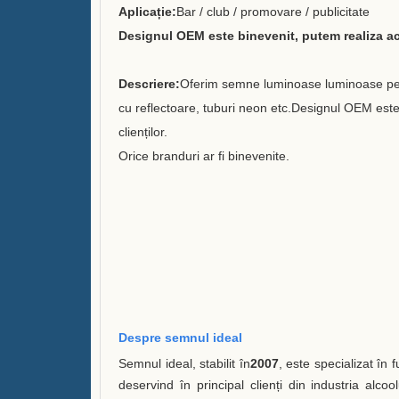
Aplicație:
Bar / club / promovare / publicitate
Designul OEM este binevenit, putem realiza ace
Descriere:
Oferim semne luminoase luminoase person
cu reflectoare, tuburi neon etc.
Designul OEM este b
clienților.
Orice branduri ar fi binevenite.
Despre semnul ideal
Semnul ideal, stabilit în
2007
, este specializat în 
deservind în principal clienți din industria alco