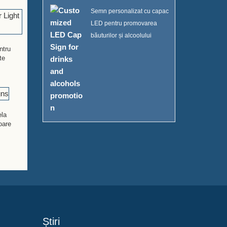
Semn personalizat cu capac
LED pentru promovarea
băuturilor și alcoolului
ntru
te
ela
oare
Știri