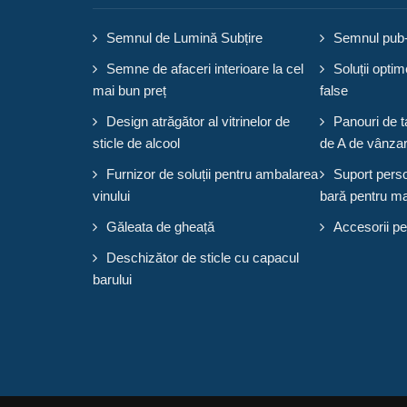
Semnul de Lumină Subțire
Semnul pub-u
Semne de afaceri interioare la cel
Soluții opt
mai bun preț
false
Design atrăgător al vitrinelor de
Panouri de t
sticle de alcool
de A de vânza
Furnizor de soluții pentru ambalarea
Suport perso
vinului
bară pentru m
Găleata de gheață
Accesorii pe
Deschizător de sticle cu capacul
barului