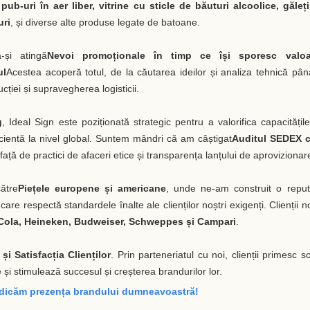
b-uri în aer liber, vitrine cu sticle de băuturi alcoolice, găleț
uri
, și diverse alte produse legate de batoane.
-și atingă
Nevoi promoționale în timp ce își sporesc valoa
ul
Acestea acoperă totul, de la căutarea ideilor și analiza tehnică pân
iei și supravegherea logisticii.
g
, Ideal Sign este poziționată strategic pentru a valorifica capacitățil
eficientă la nivel global. Suntem mândri că am câștigat
Auditul SEDEX c
față de practici de afaceri etice și transparența lanțului de aprovizionar
ătre
Piețele europene și americane
, unde ne-am construit o reput
e respectă standardele înalte ale clienților noștri exigenți. Clienții no
Cola, Heineken, Budweiser, Schweppes și Campari
.
 și Satisfacția Clienților
. Prin parteneriatul cu noi, clienții primesc sol
 și stimulează succesul și creșterea brandurilor lor.
idicăm prezența brandului dumneavoastră!