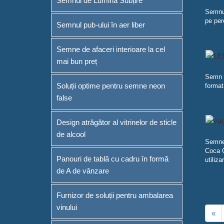
Semnul de Lumină Subțire
Semnul
pe per
Semnul pub-ului în aer liber
Semne de afaceri interioare la cel
mai bun preț
Semn e
Soluții optime pentru semne neon
format
false
Design atrăgător al vitrinelor de sticle
de alcool
Semne 
Coca C
Panouri de tablă cu cadru în formă
utiliza
de A de vânzare
Furnizor de soluții pentru ambalarea
vinului
«