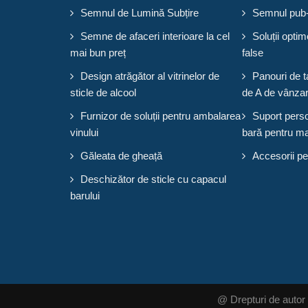
Semnul de Lumină Subțire
Semnul pub-u
Semne de afaceri interioare la cel
Soluții opt
mai bun preț
false
Design atrăgător al vitrinelor de
Panouri de t
sticle de alcool
de A de vânza
Furnizor de soluții pentru ambalarea
Suport perso
vinului
bară pentru m
Găleata de gheață
Accesorii pe
Deschizător de sticle cu capacul
barului
@ Drepturi de autor