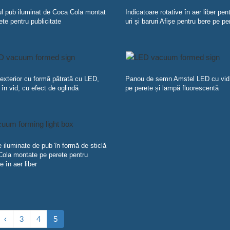
 pub iluminat de Coca Cola montat
Indicatoare rotative în aer liber pen
ete pentru publicitate
uri și baruri Afișe pentru bere pe per
xterior cu formă pătrată cu LED,
Panou de semn Amstel LED cu vid
 în vid, cu efect de oglindă
pe perete și lampă fluorescentă
iluminate de pub în formă de sticlă
ola montate pe perete pentru
re în aer liber
‹
3
4
5