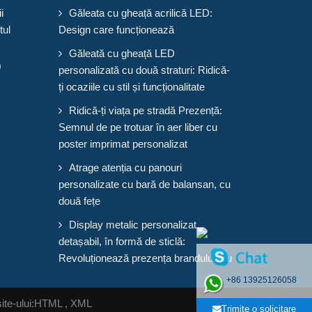
i
Găleata cu gheață acrilică LED:
tul
Design care funcționează
Găleată cu gheață LED
0
personalizată cu două straturi: Ridică-
ți ocaziile cu stil și funcționalitate
Ridică-ți viața pe stradă Prezență:
Semnul de pe trotuar în aer liber cu
poster imprimat personalizat
Atrage atenția cu panouri
personalizate cu bară de balansan, cu
două fețe
Display metalic personalizat,
detașabil, în formă de sticlă:
Revoluționează prezența brandului tău
+86 13925126058
te-ului:
HTML
,
XML
Trimite o solicitare