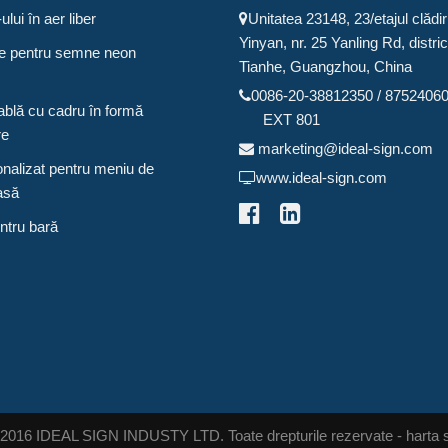
lui în aer liber
Unitatea 23148, 23/etajul clădiri
Yinyan, nr. 25 Yanling Rd, distric
ime pentru semne neon
Tianhe, Guangzhou, China
0086-20-38812350 / 8752406
ablă cu cadru în formă
EXT 801
re
marketing@ideal-sign.com
nalizat pentru meniu de
www.ideal-sign.com
asă
ntru bară
 2016 IDEAL SIGN INDUSTY LTD. Toate drepturile rezervate - harta si