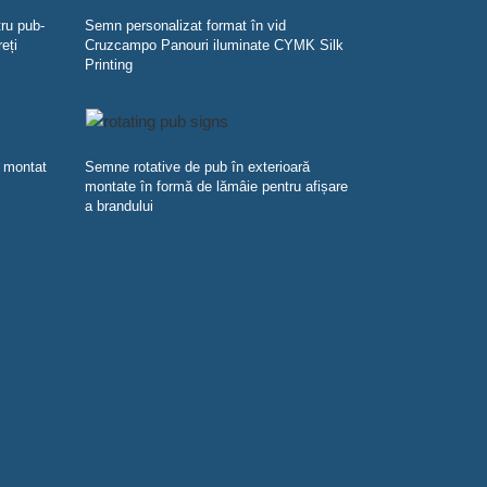
tru pub-
Semn personalizat format în vid
eți
Cruzcampo Panouri iluminate CYMK Silk
Printing
 montat
Semne rotative de pub în exterioară
montate în formă de lămâie pentru afișare
a brandului