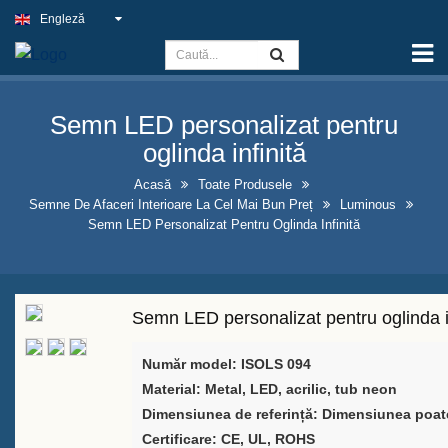
Engleză
Acasă
Capacitate
Semn LED personalizat pentru
Semnul de Lumină Subțire
oglinda infinită
Semnul pub-ului în aer liber
Acasă
Toate Produsele
Semne De Afaceri Interioare La Cel Mai Bun Preț
Luminous
Semne de afaceri interioare la
Semn LED Personalizat Pentru Oglinda Infinită
cel mai bun preț
Soluții optime pentru semne
neon false
Semn LED personalizat pentru oglinda i
Design atrăgător al vitrinelor de
Număr model: ISOLS 094
sticle de alcool
Material: Metal, LED, acrilic, tub neon
Dimensiunea de referință: Dimensiunea poate
Panouri de tablă cu cadru în
Certificare: CE, UL, ROHS
formă de A de vânzare