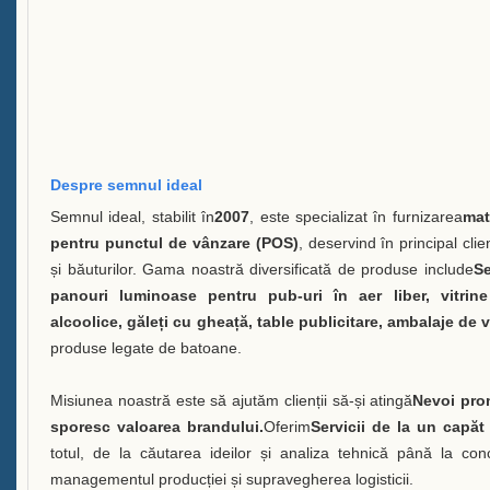
Vitrină A Sticle de Băutură
Întrebări frecvente
Știri
Contactează-ne
Despre semnul ideal
Semnul ideal, stabilit în
2007
, este specializat în furnizarea
mat
pentru punctul de vânzare (POS)
, deservind în principal clie
și băuturilor. Gama noastră diversificată de produse include
Se
panouri luminoase pentru pub-uri în aer liber, vitrin
alcoolice, găleți cu gheață, table publicitare, ambalaje de vi
produse legate de batoane.
Misiunea noastră este să ajutăm clienții să-și atingă
Nevoi prom
sporesc valoarea brandului.
Oferim
Servicii de la un capăt 
totul, de la căutarea ideilor și analiza tehnică până la conc
managementul producției și supravegherea logisticii.