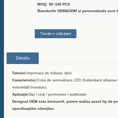
MOQ: 50~100 PCS
Furnizor de soluții pentru
Brandurile OEM&ODM și personalizate sunt b
ambalarea vinului
Suport personalizat pentru
Trimite o solicitare
meniu de bară pentru masă
Găleata de gheață
Detaliu
Accesorii pentru bară
Deschizător de sticle cu
Tehnici:
Imprimare de mătase, lipici
capacul barului
Caracteristici:
Cutia de semnalizare LED; Evidențiază afișarea 
notorietății brandului;
Despre
Aplicație:
Bar / club / promovare / publicitate
Cine suntem noi
Designul OEM este binevenit, putem realiza acest tip de 
specificațiilor clienților.
Serviciu