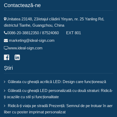
Contactează-ne
Unitatea 23148, 23/etajul clădirii Yinyan, nr. 25 Yanling Rd,
districtul Tianhe, Guangzhou, China
0086-20-38812350 / 87524060 EXT 801
marketing@ideal-sign.com
www.ideal-sign.com
Știri
Găleata cu gheață acrilică LED: Design care funcționează
Găleată cu gheață LED personalizată cu două straturi: Ridică-
ți ocaziile cu stil și funcționalitate
Ridică-ți viața pe stradă Prezență: Semnul de pe trotuar în aer
liber cu poster imprimat personalizat