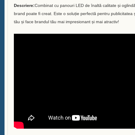
Descriere:
Combinat cu panouri LED de înaltă calitate și oglindă i
Brandurile pe care le-am servit
brand poate fi creat. Este o soluție perfectă pentru publicitate
Sustenabilitate
tău și face brandul tău mai impresionant și mai atractiv!
Echipa noastră
Catalog
Caz
Găleată cu gheață cu LED cu
cutie E
Afișaj din rășină în formă D X
Răcitor de gheață cu rulare
Case C
Găleata cu gheață LED Case B