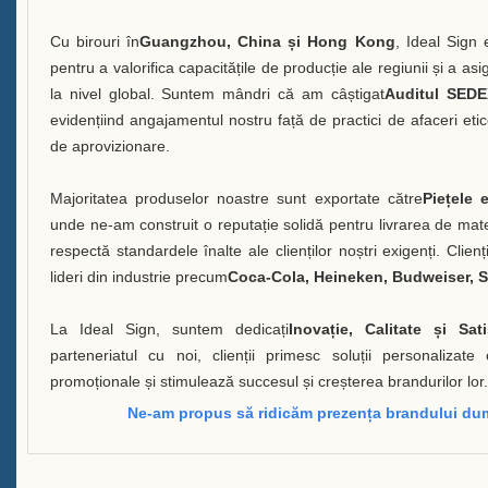
Cu birouri în
Guangzhou, China și Hong Kong
, Ideal Sign 
pentru a valorifica capacitățile de producție ale regiunii și a asig
la nivel global. Suntem mândri că am câștigat
Auditul SEDE
evidențiind angajamentul nostru față de practici de afaceri etic
de aprovizionare.
Majoritatea produselor noastre sunt exportate către
Piețele 
unde ne-am construit o reputație solidă pentru livrarea de ma
respectă standardele înalte ale clienților noștri exigenți. Clien
lideri din industrie precum
Coca-Cola, Heineken, Budweiser, 
La Ideal Sign, suntem dedicați
Inovație, Calitate și Sati
parteneriatul cu noi, clienții primesc soluții personalizate 
promoționale și stimulează succesul și creșterea brandurilor lor.
Ne-am propus să ridicăm prezența brandului du